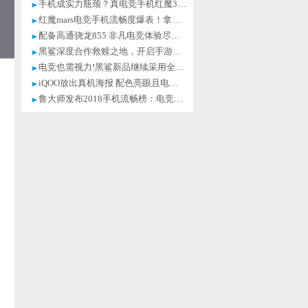
手机成实力瓶颈？真电竞手机红魔3才是你需要的
红魔mars电竞手机流畅度爆表！拿下鲁大师流畅榜冠军
配备高通骁龙855 非凡电竞体验尽在iQOO
黑鲨深度合作救赎之地，开启手游电竞次时代
电竞也需视力!黑鲨新品继续采用全程DC调光
iQOO放出真机海报 配色亮眼且电竞属性十足
鲁大师发布2018手机流畅榜：电竞系统入局，华为Mate20 Pro登顶