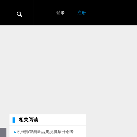
登录
|
注册
相关阅读
机械师智潮新品,电竞健康开创者