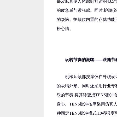
部皮肤且使人体感到舒适的43.
的疲惫感与紧张感。同时,护颈仪采
的烦恼。护颈仪内置的存储功能
松心情。
玩转节奏的潮咖——跟随节
机械师颈部按摩仪在外观设
的吸睛外形。同时还采用行业专
乐的节奏,将其转变成TENS脉
身心。TENS脉冲按摩采用仿真
种固定TENS脉冲模式,10档