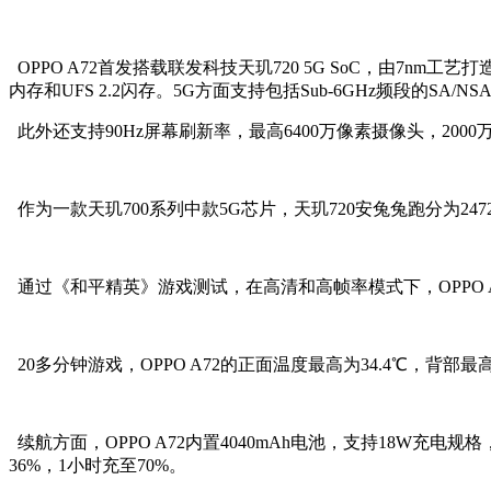
OPPO A72首发搭载联发科技天玑720 5G SoC，由7nm工艺打造，
内存和UFS 2.2闪存。5G方面支持包括Sub-6GHz频段的SA/
此外还支持90Hz屏幕刷新率，最高6400万像素摄像头，2000
作为一款天玑700系列中款5G芯片，天玑720安兔兔跑分为24
通过《和平精英》游戏测试，在高清和高帧率模式下，OPPO A
20多分钟游戏，OPPO A72的正面温度最高为34.4℃，背部
续航方面，OPPO A72内置4040mAh电池，支持18W充电
36%，1小时充至70%。