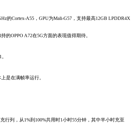
ortex-A55，GPU为Mali-G57，支持最高12GB LPDDR4X
持的OPPO A72在5G方面的表现值得期待。
1。
基本上是在满帧率运行。
慢充行列，从1%到100%共用时1小时55分钟，其中半小时充至