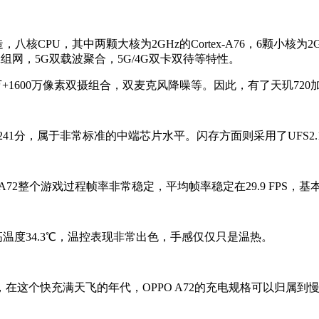
八核CPU，其中两颗大核为2GHz的Cortex-A76，6颗小核为2GHz的C
NSA组网，5G双载波聚合，5G/4G双卡双待等特性。
万+1600万像素双摄组合，双麦克风降噪等。因此，有了天玑720加
7241分，属于非常标准的中端芯片水平。闪存方面则采用了UFS2.
72整个游戏过程帧率非常稳定，平均帧率稳定在29.9 FPS，
最高温度34.3℃，温控表现非常出色，手感仅仅只是温热。
规格，在这个快充满天飞的年代，OPPO A72的充电规格可以归属到