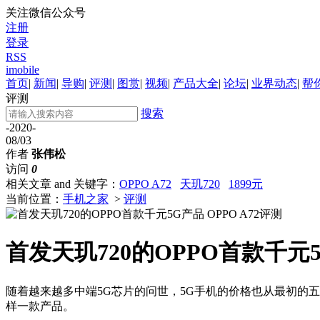
关注微信公众号
注册
登录
RSS
imobile
首页
|
新闻
|
导购
|
评测
|
图赏
|
视频
|
产品大全
|
论坛
|
业界动态
|
帮
评测
搜索
-2020-
08/03
作者
张伟松
访问
0
相关文章 and 关键字：
OPPO A72
天玑720
1899元
当前位置：
手机之家
>
评测
首发天玑720的OPPO首款千元5G
随着越来越多中端5G芯片的问世，5G手机的价格也从最初的五六
样一款产品。