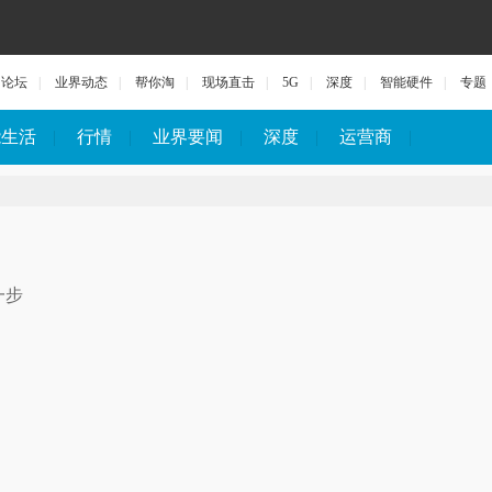
论坛
|
业界动态
|
帮你淘
|
现场直击
|
5G
|
深度
|
智能硬件
|
专题
能生活
|
行情
|
业界要闻
|
深度
|
运营商
|