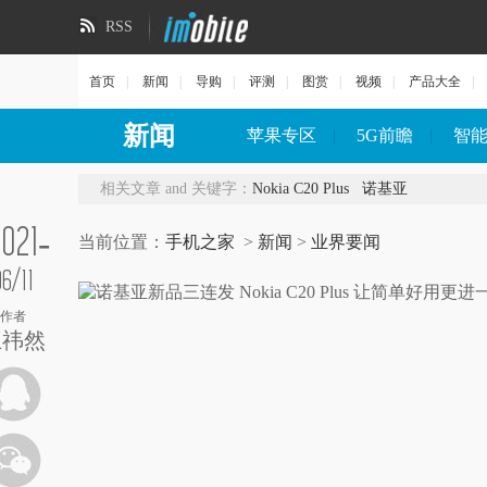
RSS
首页
|
新闻
|
导购
|
评测
|
图赏
|
视频
|
产品大全
|
新闻
苹果专区
|
5G前瞻
|
智
相关文章 and 关键字：
Nokia C20 Plus
诺基亚
2021-
当前位置：
手机之家
>
新闻
>
业界要闻
06/11
作者
王祎然