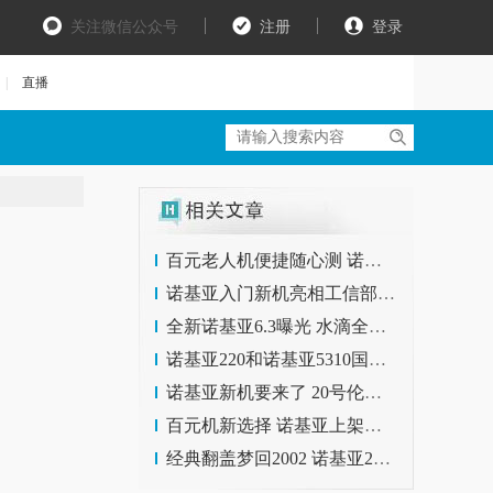
关注微信公众号
注册
登录
|
直播
百元老人机便捷随心测 诺基亚C3评测
诺基亚入门新机亮相工信部 5.99英寸屏幕
全新诺基亚6.3曝光 水滴全面屏+背部指纹
诺基亚220和诺基亚5310国行版上架天猫
诺基亚新机要来了 20号伦敦发布
百元机新选择 诺基亚上架新机 搭载展锐CPU
经典翻盖梦回2002 诺基亚2720体验