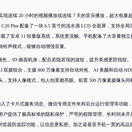
大电池，能够实现连续 20 小时的视频播放或连续 7 天的音乐播放，超大电量
0 Plus 配备了一块 6.5 英寸的浅水滴 LCD 全面屏，支持全局
lus 搭载了安卓 11 轻量版系统，系统更流畅。手机配备了大音量独立
配合口袋铃声模式，能够自动增强音量。
石墨黑两款颜色，3D 曲面机身，配合若隐若现的波纹，提升美感更防指纹
的 AI 双摄组合，主摄 800 万像素支持自动对焦、AI 美颜和自动 HD
镜头，支持人像模式，拍人拍景都亮眼。前置 500 万像素摄像头同
定制，全新加入了卡片式服务消息、微信专用文件夹和后台运行管理等功能
用户提供了极高标准的隐私保护，严苛的权限管理、长时间未开
置浏览器防追踪功能，让信息更私密。加之诺基亚手机一贯的高品