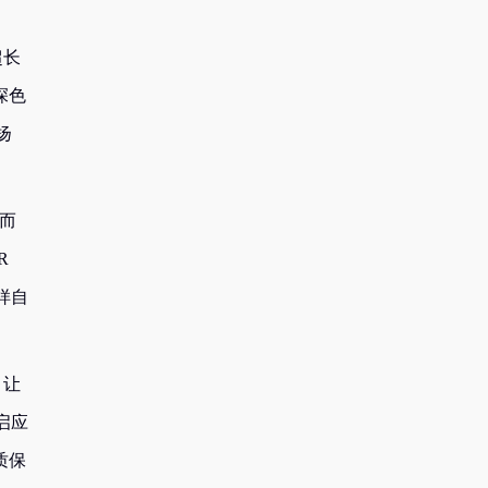
超长
深色
扬
。而
R
样自
，让
启应
质保