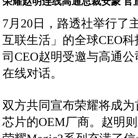
荣耀赵明连线高通总裁安蒙 官宣Ma
7月20日，路透社举行了
互联生活」的全球CEO
司CEO赵明受邀与高通
在线对话。
双方共同宣布荣耀将成为首批
芯片的OEM厂商。赵明则