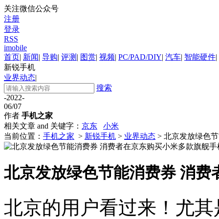
关注微信公众号
注册
登录
RSS
imobile
首页
|
新闻
|
导购
|
评测
|
图赏
|
视频
|
PC/PAD/DIY
|
汽车
|
智能硬件
|
新锐手机
业界动态
|
搜索
-2022-
06/07
作者
手机之家
相关文章 and 关键字：
京东
小米
当前位置：
手机之家
>
新锐手机
>
业界动态
> 北京发放绿色
北京发放绿色节能消费券 消费
北京的用户看过来！尤其