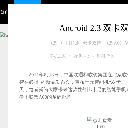
首页
资讯中心
视频
智能硬件
产品大全
众测商城
Android 2.3
联想
中国联通
双卡双待
联想A60
手机之家
>
资讯中心
>
评测·导购
2011年8月8日，中国联通和联想集团在北京联
智在必得”的新品发布会，宣布千元智能机“双卡王”
天，笔者就为大家带来这款性价比十足的智能手机
看下联想A60的基础配备。