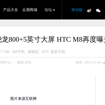
产品大全
众测商城
论坛
移动版
龙800+5英寸大屏 HTC M8再度
TC M8
M8手机
旗舰机
HTC 最新手机
资讯中心
>
新闻·评论
祝岩
| 2013-11-18 |
图片来源互联网