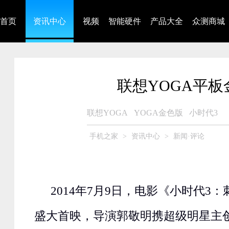
首页
资讯中心
视频
智能硬件
产品大全
众测商城
联想YOGA平
联想YOGA
YOGA金色版
小时代3
手机之家
>
资讯中心
>
新闻·评论
2014年7月9日，电影《小时代3
盛大首映，导演郭敬明携超级明星主