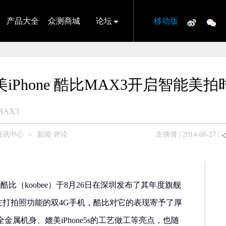
产品大全
众测商城
论坛
移动版
美iPhone 酷比MAX3开启智能美拍
AX3
资讯中心
>
新闻·评论
左倩倩
| 2014-08-27 |
酷比（koobee）于8月26日在深圳发布了其年度旗舰
款主打拍照功能的双4G手机，酷比对它的表现寄予了厚
属机身、媲美iPhone5s的工艺做工等亮点，也随