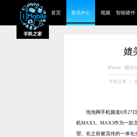
首页
资讯中心
视频
智能硬件
媲
iPhone
酷比M
手机之家
>
泡泡网手机频道8月27日
机MAX3。MAX3作为一
望。在之前被流传的一体化全金