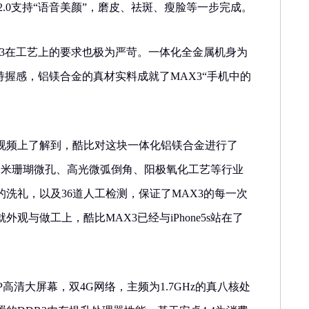
te 2.0支持“语音美颜”，磨皮、祛斑、瘦脸等一步完成。
X3在工艺上的要求也极为严苛。一体化全金属机身为
持握感，铝镁合金的真材实料成就了MAX3“手机中的
视频上了解到，酷比对这块一体化铝镁合金进行了
过纳米珊瑚微孔、高光微弧倒角、阳极氧化工艺等行业
的洗礼，以及36道人工检测，保证了MAX3的每一次
观与做工上，酷比MAX3已经与iPhone5s站在了
80P高清大屏幕，双4G网络，主频为1.7GHz的真八核处