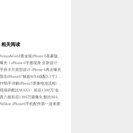
相关阅读
Venus&Gold黄金版iPhone 6富豪版曝光
曝光！iPhone 6手册现身 全新设计来袭
手持卡片原型设计 iPhone 6再次曝光
阻击iPhone6?魅族MX4或配5.5寸2K屏
PP助手详解iPhone5更换电池流程/事项
现场评酷比MAX3：前后1300万/金属机身
真八核前后1300万摄像头 酷比MAX3发布
Nillkin iPhone6手机配件第一波来袭