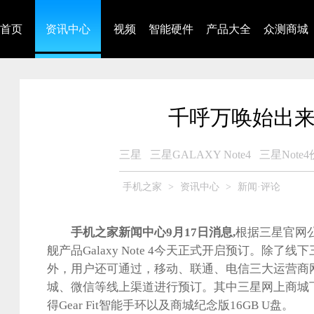
首页
资讯中心
视频
智能硬件
产品大全
众测商城
千呼万唤始出来 
三星
三星GALAXY Note4
三星Note
手机之家
>
资讯中心
>
新闻·评论
手机之家新闻中心9月17日消息,
根据三星官网
舰产品Galaxy Note 4今天正式开启预订。除了
外，用户还可通过，移动、联通、电信三大运营商
城、微信等线上渠道进行预订。其中三星网上商城
得Gear Fit智能手环以及商城纪念版16GB U盘。