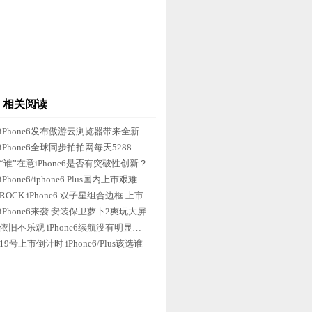
相关阅读
iPhone6发布傲游云浏览器带来全新体验
iPhone6全球同步拍拍网每天5288抢不停
“谁”在意iPhone6是否有突破性创新？
iPhone6/iphone6 Plus国内上市艰难
ROCK iPhone6 双子星组合边框 上市
iPhone6来袭 安装保卫萝卜2爽玩大屏
依旧不乐观 iPhone6续航没有明显改善
19号上市倒计时 iPhone6/Plus该选谁