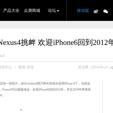
产品大全
众测商城
论坛
移动版
Nexus4挑衅 欢迎iPhone6回到2012
us4
资讯中心
>
新闻·评论
吴汶铮
| 2014-09-21 |
流传一张照片，表示Android用户两年前就在使用iPhone 6了，当然这
Nexus4可以贱贱地说：欢迎iPhone6回到2012年。并且2016年苹果将
用户。