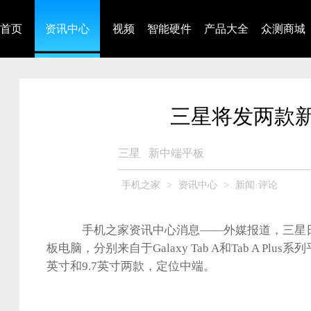
首页
资讯中心
视频
智能硬件
产品大全
众测商城
三星将发两款新
三星
新中端平板
手机之家
>
资讯中心
>
新闻·评论
手机之家资讯中心消息——外媒报道，三星日
板电脑，分别来自于Galaxy Tab A和Tab A Plu
英寸和9.7英寸两款，定位中端。