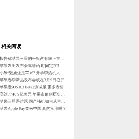
相关阅读
报告称苹果三星的平板占有率正在下滑
苹果发出发布会邀请函 时间定在3月9日
小米/魅族还是苹果? 开学季热机大搜罗
苹果春季新品发布会或在3月9日召开
苹果发iOS 8.3 beta2测试版 更多表情
高达7746.9亿美元 苹果市值创历史新高
苹果三星遇难题 国产强机如何从容应对
苹果Apple Pay要来中国 真的实用吗？