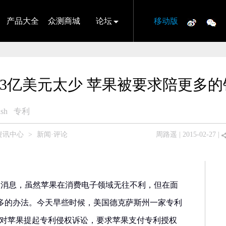
产品大全
众测商城
论坛
移动版
5.3亿美元太少 苹果被要求陪更多的
ash
专利
资讯中心
>
新闻·评论
周路遥
| 2015-02-27 |
27日消息，虽然苹果在消费电子领域无往不利，但在面
多的办法。今天早些时候，美国德克萨斯州一家专利
LLC再次对苹果提起专利侵权诉讼，要求苹果支付专利授权