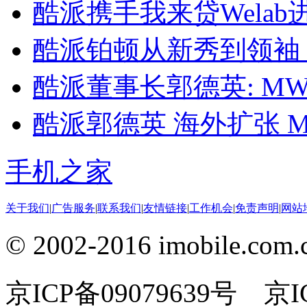
酷派携手我来贷Wela
酷派铂顿从新秀到领袖
酷派董事长郭德英: MW
酷派郭德英 海外扩张 M
手机之家
关于我们
|
广告服务
|
联系我们
|
友情链接
|
工作机会
|
免责声明
|
网站
© 2002-2016 imobile
京ICP备09079639号 