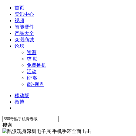
首页
资讯中心
视频
智能硬件
产品大全
众测商城
论坛
资源
求 助
免费换机
活动
i评客
i影·视界
移动版
微博
搜索