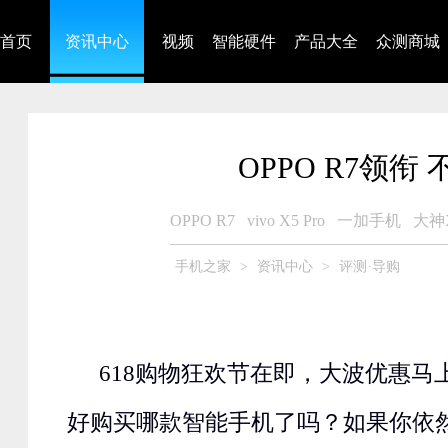
首页
资讯中心
视频
智能硬件
产品大全
众测商城
OPPO R7领衔
OPPO R7
vivo X5 Pro
一加手机
大神
手机之家
>
资讯中心
>
评测·导购
618购物狂欢节在即，大波优惠马
好购买哪款智能手机了吗？如果你依