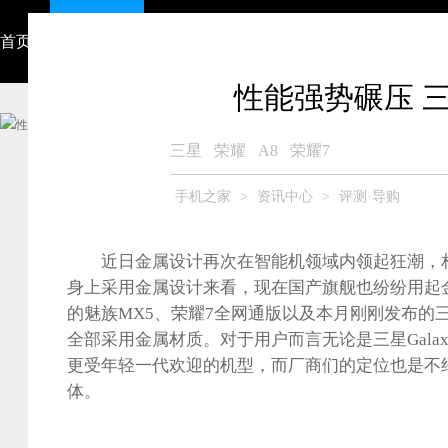
首页
资讯中心
视频
智能硬件
产品大全
众测商城
性能强势碾压 三星
三星
荣耀
A8
荣耀7
手机之家
>
资讯中心
>
评测·导购
近日金属设计再次在智能机领域内领起狂潮，相
身上采用金属设计来看，现在国产旗舰也纷纷用起
的魅族MX5、荣耀7全网通版以及本月刚刚发布的三星G
全部采用金属材质。对于用户而言无论是三星Galax
更受年轻一代欢迎的机型，而厂商们的定位也是不
体。