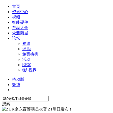
首页
资讯中心
视频
智能硬件
产品大全
众测商城
论坛
资源
求 助
免费换机
活动
i评客
i影·视界
移动版
微博
搜索