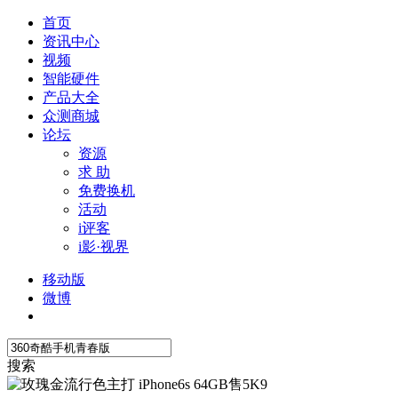
首页
资讯中心
视频
智能硬件
产品大全
众测商城
论坛
资源
求 助
免费换机
活动
i评客
i影·视界
移动版
微博
搜索