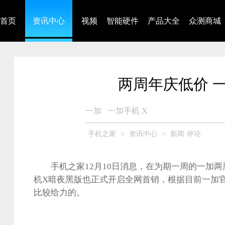
首页
资讯中心
视频
智能硬件
产品大全
众测商城
两周年庆低价 
一加
一加手机 X
手机之家
>
资讯中心
>
新闻·评论
手机之家12月10日消息，在为期一周的一加两
机X暗夜黑版也正式开启全网首销，根据目前一加
比较给力的。