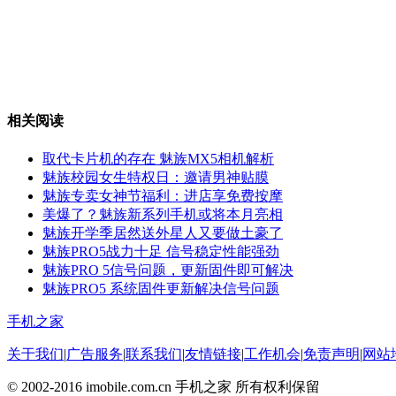
相关阅读
取代卡片机的存在 魅族MX5相机解析
魅族校园女生特权日：邀请男神贴膜
魅族专卖女神节福利：进店享免费按摩
美爆了？魅族新系列手机或将本月亮相
魅族开学季居然送外星人又要做土豪了
魅族PRO5战力十足 信号稳定性能强劲
魅族PRO 5信号问题，更新固件即可解决
魅族PRO5 系统固件更新解决信号问题
手机之家
关于我们
|
广告服务
|
联系我们
|
友情链接
|
工作机会
|
免责声明
|
网站
© 2002-2016 imobile.com.cn 手机之家 所有权利保留