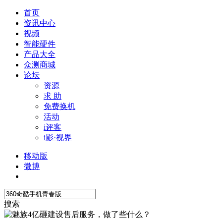
首页
资讯中心
视频
智能硬件
产品大全
众测商城
论坛
资源
求 助
免费换机
活动
i评客
i影·视界
移动版
微博
搜索