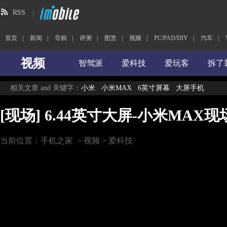
RSS
首页
|
新闻
|
导购
|
评测
|
图赏
|
视频
|
PC/PAD/DIY
|
汽车
|
视频
智驾派
|
爱科技
|
爱玩客
|
拆了
相关文章 and 关键字：
小米
小米MAX
6英寸屏幕
大屏手机
[现场] 6.44英寸大屏-小米MAX
当前位置：
手机之家
>
视频
>
爱科技