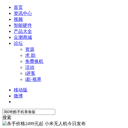
首页
资讯中心
视频
智能硬件
产品大全
众测商城
论坛
资源
求 助
免费换机
活动
i评客
i影·视界
移动版
微博
搜索