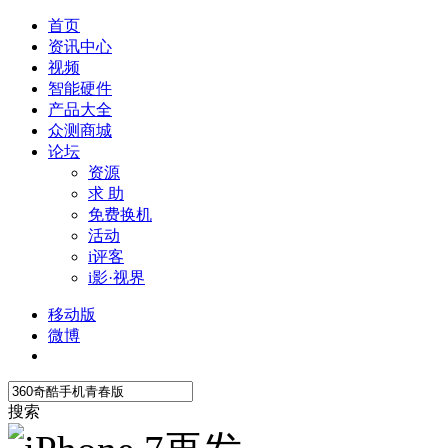
首页
资讯中心
视频
智能硬件
产品大全
众测商城
论坛
资源
求 助
免费换机
活动
i评客
i影·视界
移动版
微博
搜索