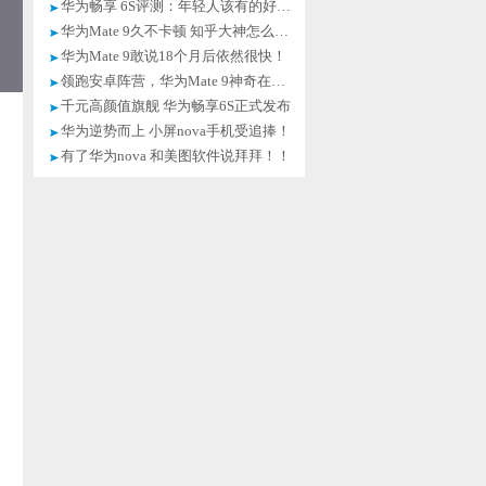
华为畅享 6S评测：年轻人该有的好手机
华为Mate 9久不卡顿 知乎大神怎么分析
华为Mate 9敢说18个月后依然很快！
领跑安卓阵营，华为Mate 9神奇在哪里
千元高颜值旗舰 华为畅享6S正式发布
华为逆势而上 小屏nova手机受追捧！
有了华为nova 和美图软件说拜拜！！