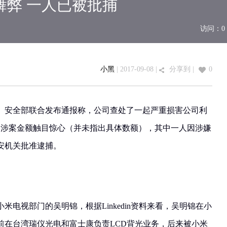
舞弊 一人已被批捕
访问：
0
小黑
| 2017-09-08 |
分享到
|
0
部、安全部联合发布通报称，公司查处了一起严重损害公司利
，涉案金额触目惊心（并未指出具体数额），其中一人因涉嫌
安机关批准逮捕。
米电视部门的吴明锦，根据Linkedin资料来看，吴明锦在小
前在台湾瑞仪光电和富士康负责LCD背光业务，后来被小米