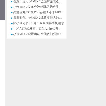
创意十足 小米MIX 2全面屏是怎么来的
小米MIX 2发布会神秘新品竟然是它！
高通骁龙836根本不存在！小米MIX2躺枪
看脸时代 小米MIX 2或将支持人脸解锁
比小米还多0.1 努比亚全面屏手机消息
小米A1正式发布：原生Android升级超快
小米MIX 2配置确认 性能依旧强悍！