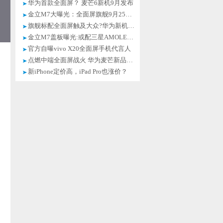
华为首款全面屏？ 麦芒6新机9月发布
金立M7大曝光：全面屏旗舰9月25日发布
旗舰标配全面屏触及大众?华为新机亮相
金立M7盖板曝光:或配三星AMOLED全面屏
官方自曝vivo X20全面屏手机代言人
点燃中端全面屏战火 华为麦芒新品亮相
新iPhone定价高，iPad Pro也涨价？