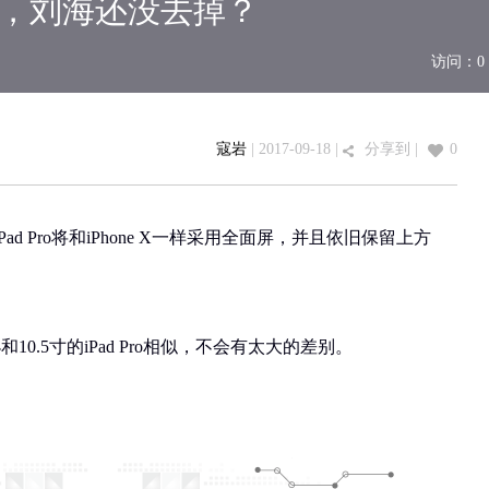
o曝光，刘海还没去掉？
访问：
0
寇岩
| 2017-09-18 |
分享到
|
0
d Pro将和iPhone X一样采用全面屏，并且依旧保留上方
小和10.5寸的iPad Pro相似，不会有太大的差别。