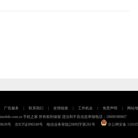
广告服务
|
联系我们
|
友情链接
|
工作机会
|
免责声明
|
网站
016 imobile.com.cn 手机之家 所有权利保留 违法和不良信息举报电话：18600380067
79639号 京ICP证090349号 电信业务审批[2009]字第281号
京公网安备 110105