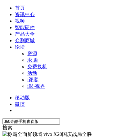
首页
资讯中心
视频
智能硬件
产品大全
众测商城
论坛
资源
求 助
免费换机
活动
i评客
i影·视界
移动版
微博
搜索