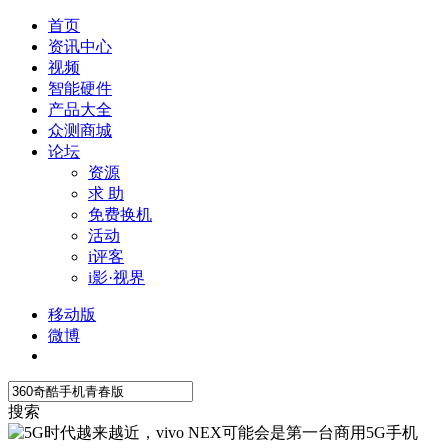
首页
资讯中心
视频
智能硬件
产品大全
众测商城
论坛
资源
求 助
免费换机
活动
i评客
i影·视界
移动版
微博
搜索