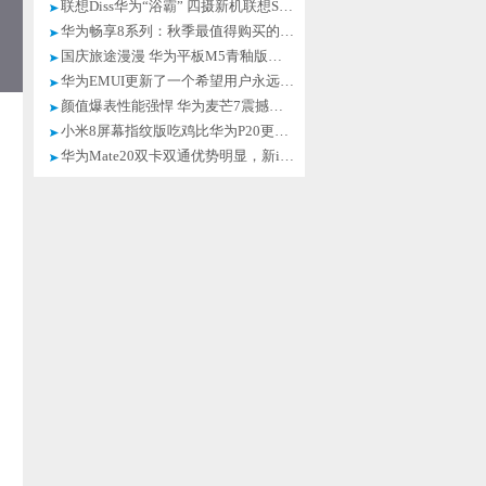
联想Diss华为“浴霸” 四摄新机联想S5 Pro预计10月发布
华为畅享8系列：秋季最值得购买的千元机
国庆旅途漫漫 华为平板M5青釉版搭配花粉卡营造欢乐体验
华为EMUI更新了一个希望用户永远用不到的功能
颜值爆表性能强悍 华为麦芒7震撼登场
小米8屏幕指纹版吃鸡比华为P20更流畅？测试结果真相了！
华为Mate20双卡双通优势明显，新iPhone望尘莫及