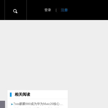
登录
|
注册
相关阅读
7nm麒麟980成为华为Mate20核心竞争力，自主研发芯片友商难企及