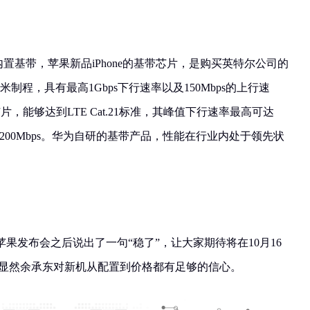
内置基带，苹果新品iPhone的基带芯片，是购买英特尔公司的
纳米制程，具有最高1Gbps下行速率以及150Mbps的上行速
片，能够达到LTE Cat.21标准，其峰值下行速率最高可达
达到200Mbps。华为自研的基带产品，性能在行业内处于领先状
果发布会之后说出了一句“稳了”，让大家期待将在10月16
列，很显然余承东对新机从配置到价格都有足够的信心。