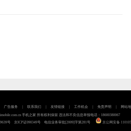
广告服务
|
联系我们
|
友情链接
|
工作机会
|
免责声明
|
网站
016 imobile.com.cn 手机之家 所有权利保留 违法和不良信息举报电话：18600380067
79639号 京ICP证090349号 电信业务审批[2009]字第281号
京公网安备 110105