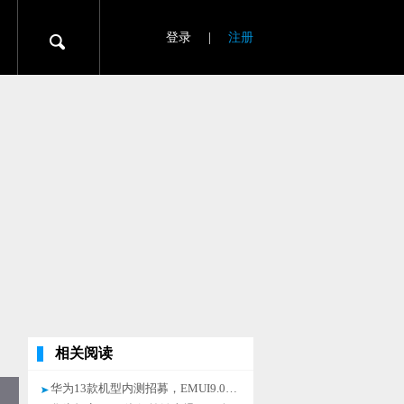
登录
|
注册
相关阅读
华为13款机型内测招募，EMUI9.0又来搞事情