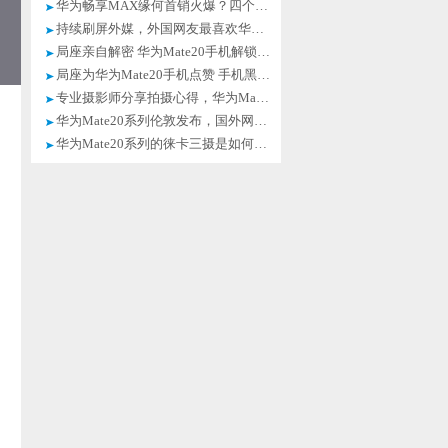
华为畅享MAX缘何首销火爆？四个创新是关键
持续刷屏外媒，外国网友最喜欢华为Mate20系列哪些黑科技？
局座亲自解密 华为Mate20手机解锁黑科技不要太给力
局座为华为Mate20手机点赞 手机黑科技解锁更酷更便捷
专业摄影师分享拍摄心得，华为Mate20矩阵多焦影像系统魅力无穷
华为Mate20系列伦敦发布，国外网友纷纷求中国代购
华为Mate20系列的徕卡三摄是如何征服专业摄影师的？