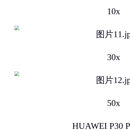
10x
30x
50x
HUAWEI P30 