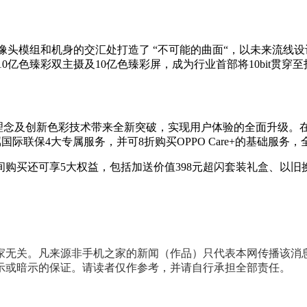
在摄像头模组和机身的交汇处打造了 “不可能的曲面“，以未来流
，并搭载10亿色臻彩双主摄及10亿色臻彩屏，成为行业首部将10bi
计理念及创新色彩技术带来全新突破，实现用户体验的全面升级。在
际联保4大专属服务，并可8折购买OPPO Care+的基础服
首销期间购买还可享5大权益，包括加送价值398元超闪套装礼盒、以旧换
家无关。凡来源非手机之家的新闻（作品）只代表本网传播该消
示或暗示的保证。请读者仅作参考，并请自行承担全部责任。