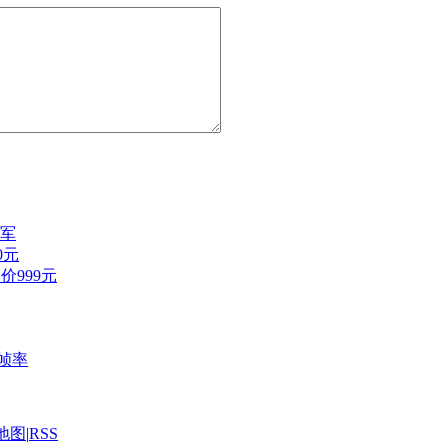
冠军
0元
价999元
态帧率
地图
|
RSS