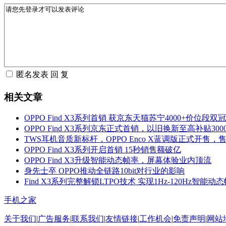
相关文章
OPPO Find X3系列首销 获京东天猫苏宁4000+价位段双
OPPO Find X3系列京东正式首销，以旧换新至高补贴300
TWS耳机音质新标杆，OPPO Enco X蓝调版正式开售，售
OPPO Find X3系列开启首销 15秒销售额破亿
OPPO Find X3升级智能动态帧率，屏幕体验业内顶流
身先士卒 OPPO推动全链路10bit对行业的影响
Find X3系列完整解锁LTPO技术 实现1Hz-120Hz智能动
手机之家
关于我们
|
广告服务
|
联系我们
|
友情链接
|
工作机会
|
免责声明
|
网站