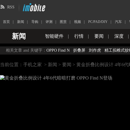
RSS
首页
|
新闻
|
导购
|
评测
|
图赏
|
视频
|
PC/PAD/DIY
|
汽车
|
新闻
智能硬件
|
行情
|
要闻
|
深度
|
相关文章 and 关键字：
OPPO Find N
折叠屏
刘作虎
精工拟椎式铰
当前位置：
手机之家
>
新闻
>
要闻
> 黄金折叠比例设计 4年6代暗暗