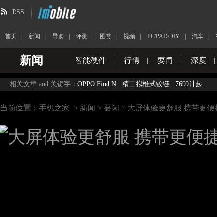
RSS
首页
|
新闻
|
导购
|
评测
|
图赏
|
视频
|
PC/PAD/DIY
|
汽车
|
新闻
智能硬件
|
行情
|
要闻
|
深度
|
相关文章 and 关键字：
OPPO Find N
精工拟椎式铰链
7699计起
当前位置：
手机之家
>
新闻
>
要闻
> 大屏体验更舒服 携带更便捷 