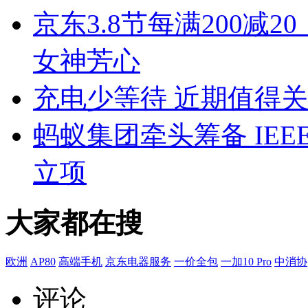
京东3.8节每满200减
女神芳心
充电少等待 近期值得
蚂蚁集团牵头筹备 IE
立项
大家都在搜
欧洲
AP80
高端手机
京东电器服务
一价全包
一加10 Pro
中消协
评论