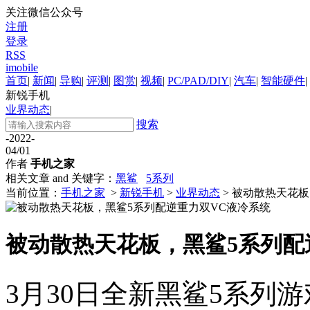
关注微信公众号
注册
登录
RSS
imobile
首页
|
新闻
|
导购
|
评测
|
图赏
|
视频
|
PC/PAD/DIY
|
汽车
|
智能硬件
|
新锐手机
业界动态
|
搜索
-2022-
04/01
作者
手机之家
相关文章 and 关键字：
黑鲨
5系列
当前位置：
手机之家
>
新锐手机
>
业界动态
> 被动散热天花
被动散热天花板，黑鲨5系列配
3月30日全新黑鲨5系列