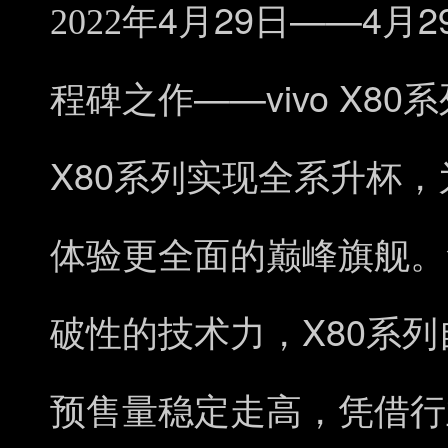
4
29
——4
2
2022年
月
日
月
——vivo X80
程碑之作
系
X80
系列实现全系升杯，
体验更全面的巅峰旗舰。
X80
破性的技术力，
系列
预售量稳定走高，凭借行