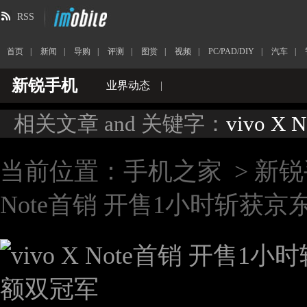
RSS
首页
|
新闻
|
导购
|
评测
|
图赏
|
视频
|
PC/PAD/DIY
|
汽车
|
新锐手机
业界动态
|
相关文章 and 关键字：
vivo X N
当前位置：
手机之家
>
新锐
Note首销 开售1小时斩获