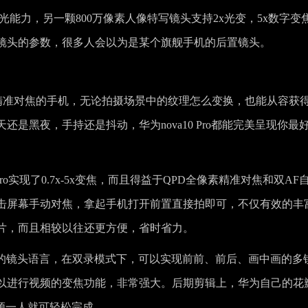
能力，另一颗800万像素人像特写镜头支持2x光变，5x数字变
镜头的参数，很多人会以为是某个旗舰手机的后置镜头。
D全像素精准对焦的手机，无论拍摄场景中的纹理怎么变换，也能从容获
是黑夜，手持还是抖动，华为nova10 Pro都能完美呈现你最
ro实现了0.7x-5x变焦，而且得益于QPD全像素精准对焦和双AF
击屏幕手动对焦，拿起手机打开前置直接拍即可，不仅有效的丰
片，而且相较以往还更方便，省时省力。
最多的镜头语言，在双录模式下，可以实现前前、前后、画中画的多
以进行视频的变焦功能，非常强大。后期剪辑上，华为自己的花
频一人就可轻松完成。