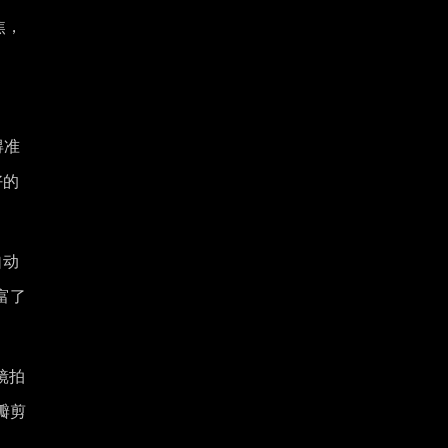
焦，
得准
好的
自动
富了
镜拍
瓣剪