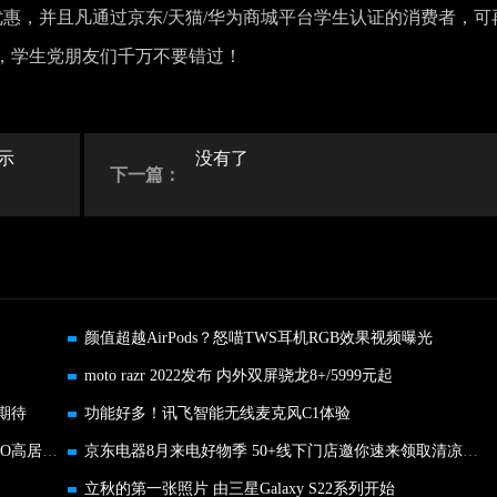
期免息优惠，并且凡通过京东/天猫/华为商城平台学生认证的消费者，可
季，学生党朋友们千万不要错过！
示
没有了
下一篇：
颜值超越AirPods？怒喵TWS耳机RGB效果视频曝光
moto razr 2022发布 内外双屏骁龙8+/5999元起
期待
功能好多！讯飞智能无线麦克风C1体验
2022上半年新机型激活设备数品牌排行榜出炉 OPPO高居第一
京东电器8月来电好物季 50+线下门店邀你速来领取清凉福利！
立秋的第一张照片 由三星Galaxy S22系列开始