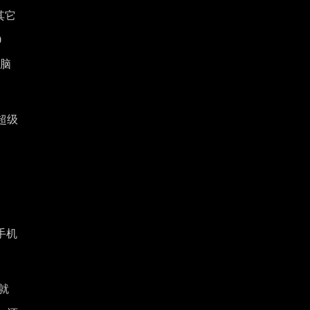
其它
0
电脑
超级
手机
就