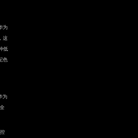
华为
，这
种低
配色
华为
0全
线控