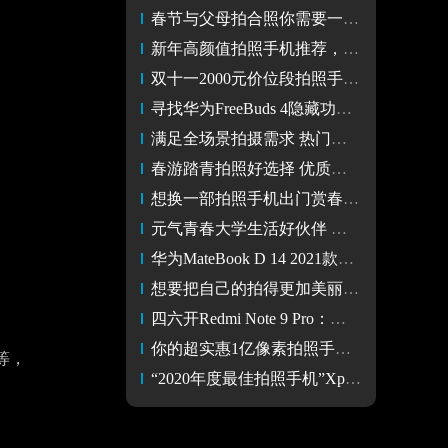
春节与父母拍合照你需要一部拍照手机 京东春节期间也送货
新年高颜值拍照手机推荐，真我GT大师探索版抄底价2499起！
双十一2000元价位段拍照手机推荐 拍人拍物都好看
寻找华为FreeBuds 4隐藏功能 大学生活轻松Get！
满足全场景拍摄需求 热门拍照手机推荐
春游踏青拍照好选择 优质拍照手机推荐
想换一部拍照手机出门赏春 京东焕新季每天限量抢2021元神券
元气青春大学生活好伙伴 华为MateBook D 14 2021款全面提升
华为MateBook D 14 2021款陪伴元气青春大学生活
想要把自己的拍得更加美丽 这些的拍照手机不能错过
四六开Redmi Note 9 Pro：好多首发，超实惠1亿像素拍照手机来了
你的超实惠1亿像素拍照手机来了！Redmi Note 9 Pro体验
等，
“2020年度最佳拍照手机”Xperia 1 II影音娱乐全面领跑