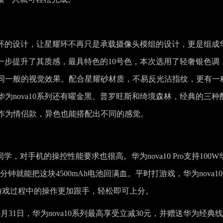
外双环的设计，让星耀环不再只是承载摄像头模组的设计，更是组成
进一步提升了其质感，最具特色的10号色，本次选用了轻奢银色调
同一般的视觉效果。配合星耀砂材质，不易反光沾指纹，更有一
为nova10系列还有曜金黑、普罗旺斯和绮境森林，经典的三种
作为情侣款，异色也能搭配出不同的感觉。
，对手机的操控性能要求也很高。华为nova10 Pro支持100W
分钟就能把这块4500mAh电池回满血。平时打游戏，华为nova1
技术，让游戏过程中的操作更加跟手，轻松即可上分。
8月31日，华为nova10系列最高享受立减30元，并赠送华为经典