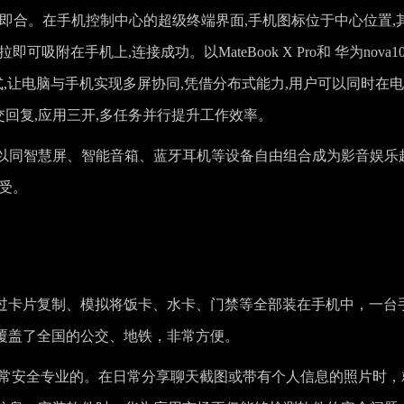
式,一拉即合。在手机控制中心的超级终端界面,手机图标位于中心位置,
附在手机上,连接成功。以MateBook X Pro和 华为nova1
式,让电脑与手机实现多屏协同,凭借分布式能力,用户可以同时在
交回复,应用三开,多任务并行提升工作效率。
0系列还可以同智慧屏、智能音箱、蓝牙耳机等设备自由组合成为影音娱乐
受。
以通过卡片复制、模拟将饭卡、水卡、门禁等全部装在手机中，一台
还覆盖了全国的公交、地铁，非常方便。
也是非常安全专业的。在日常分享聊天截图或带有个人信息的照片时，