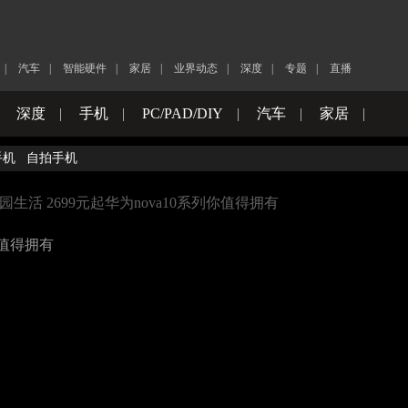
|
汽车
|
智能硬件
|
家居
|
业界动态
|
深度
|
专题
|
直播
|
深度
|
手机
|
PC/PAD/DIY
|
汽车
|
家居
|
手机
自拍手机
生活 2699元起华为nova10系列你值得拥有