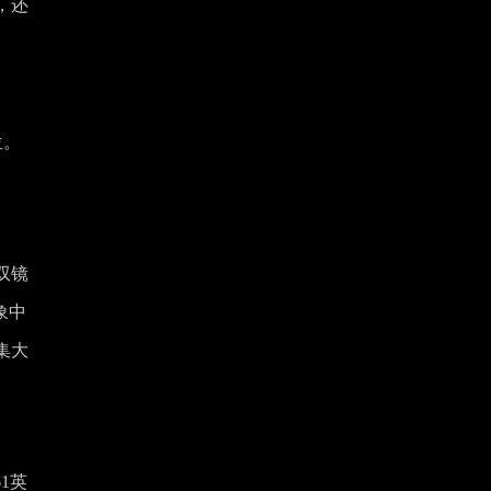
，还
位。
g双镜
象中
集大
61英