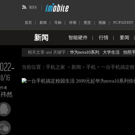
RSS
首页
|
新闻
|
导购
|
评测
|
图赏
|
视频
|
PC/PAD/DIY
新闻
智能硬件
|
行情
|
要闻
相关文章 and 关键字：
华为nova10系列
大学生活
拍照
022-
当前位置：
手机之家
>
新闻
>
手机
> 一台手机搞定校园
8/16
作者
王祎然