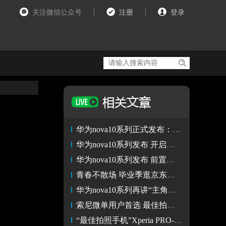
关注微信公众号
注册
登录
华为nova10系列正式发布：华为影像®加持，主角影像登场
华为nova10系列发布 开启主角影像新10代 售价2699元起
华为nova10系列发布 前置影像再升级售价2699元起
青春不散场 毕业季逛京东入手拍照手机 用Vlog记录校园回忆
华为nova10系列再讲“主角影像” 前置影像或迎来大升级
索尼微单用户首选 最佳拍照手机Xperia PRO-I
“最佳拍照手机”Xperia PRO-I 不仅是1英寸大底