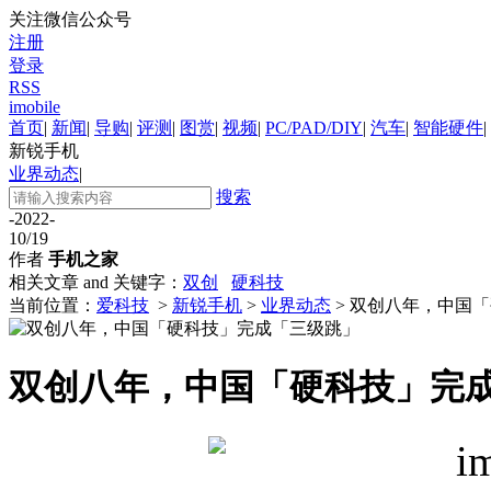
关注微信公众号
注册
登录
RSS
imobile
首页
|
新闻
|
导购
|
评测
|
图赏
|
视频
|
PC/PAD/DIY
|
汽车
|
智能硬件
|
新锐手机
业界动态
|
搜索
-2022-
10/19
作者
手机之家
相关文章 and 关键字：
双创
硬科技
当前位置：
爱科技
>
新锐手机
>
业界动态
> 双创八年，中国
双创八年，中国「硬科技」完