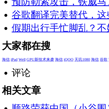
预防勒索攻击，铁威马T
谷歌翻译完美替代，这
假期出行手忙脚乱？不妨试试
大家都在搜
海信
iPad
Well
GPU新技术来袭
海信
iQOO
天玑1080
海信
谷歌
评论
相关文章
顺路荣获中国（小谷围