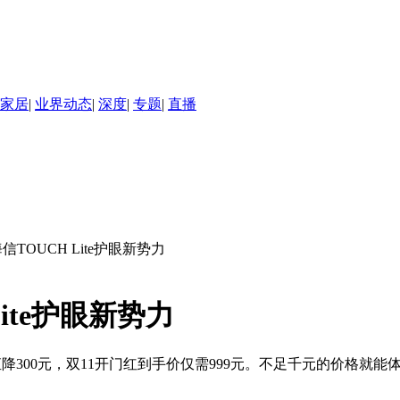
家居
|
业界动态
|
深度
|
专题
|
直播
信TOUCH Lite护眼新势力
ite护眼新势力
读器直降300元，双11开门红到手价仅需999元。不足千元的价