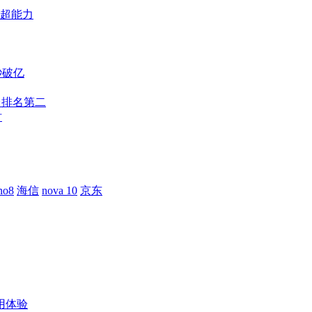
储超能力
秒破亿
万台排名第二
时
no8
海信
nova 10
京东
用体验