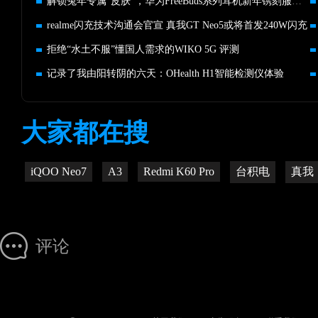
解锁兔年专属“皮肤”，华为FreeBuds系列耳机新年镌刻服务上线
realme闪充技术沟通会官宣 真我GT Neo5或将首发240W闪充
拒绝“水土不服”懂国人需求的WIKO 5G 评测
记录了我由阳转阴的六天：OHealth H1智能检测仪体验
大家都在搜
iQOO Neo7
A3
Redmi K60 Pro
台积电
真我
评论