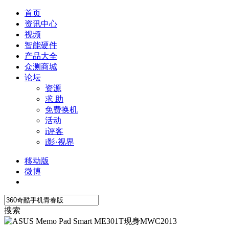
首页
资讯中心
视频
智能硬件
产品大全
众测商城
论坛
资源
求 助
免费换机
活动
i评客
i影·视界
移动版
微博
搜索