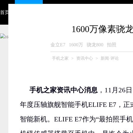
首页
资讯中心
视频
智能硬件
产品大全
众测商城
1600万像素骁
金立E7
1600万
骁龙800
拍照
手机之家
>
资讯中心
>
新闻·评论
手机之家资讯中心消息
，11月2
年度压轴旗舰智能手机ELIFE E7，正
智能新机。ELIFE E7作为“最拍照手