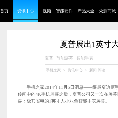
首页
资讯中心
视频
智能硬件
产品大全
众测商城
夏普展出1英寸
夏普
节能屏幕
智能手表
手机之家
>
资讯中心
>
新闻·评论
手机之家2014年11月5日消息——继最窄边框手机Aqu
传闻中的4K手机屏幕之后，夏普公司又一次在屏
喜：极其省电的1英寸大小八色智能手表屏幕。