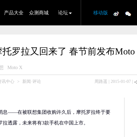
产品大全
众测商城
论坛
移动版
摩托罗拉又回来了 春节前发布Moto 
想
Moto X
资讯中心
>
新闻·评论
周路遥
| 2015-01-07 |
7日消息——在被联想集团收购许久后，摩托罗拉终于要
罗拉透露，未来将有3款手机在中国上市。