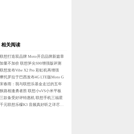
相关阅读
联想打造双品牌 Moto开启品牌新篇章
加量不加价 联想笋尖S90增强版评测
联想发布Vibe X2 Pro 彩虹机再增强
摩托罗拉于巴西发布4G LTE版Moto G
宋春雨：我与联想乐基金走过的五年
狭路相逢勇者胜 联想小sVS小米平板
三款备受好评特惠机 联想手机三福星
千元联想乐檬K3 音频真好听之详尽评测