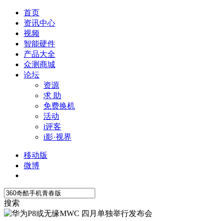
首页
资讯中心
视频
智能硬件
产品大全
众测商城
论坛
资源
求 助
免费换机
活动
i评客
i影·视界
移动版
微博
搜索