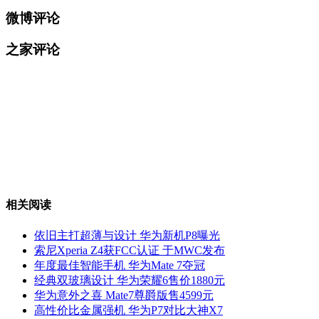
微博评论
之家评论
相关阅读
依旧主打超薄与设计 华为新机P8曝光
索尼Xperia Z4获FCC认证 于MWC发布
年度最佳智能手机 华为Mate 7夺冠
经典双玻璃设计 华为荣耀6售价1880元
华为意外之喜 Mate7尊爵版售4599元
高性价比金属强机 华为P7对比大神X7