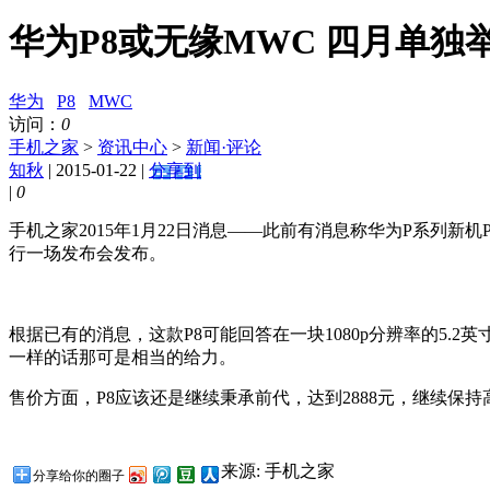
华为P8或无缘MWC 四月单独
华为
P8
MWC
访问：
0
手机之家
>
资讯中心
>
新闻·评论
知秋
| 2015-01-22 |
分享到
|
0
手机之家2015年1月22日消息——此前有消息称华为P系列
行一场发布会发布。
根据已有的消息，这款P8可能回答在一块1080p分辨率的5.2
一样的话那可是相当的给力。
售价方面，P8应该还是继续秉承前代，达到2888元，继续保
来源: 手机之家
分享给你的圈子