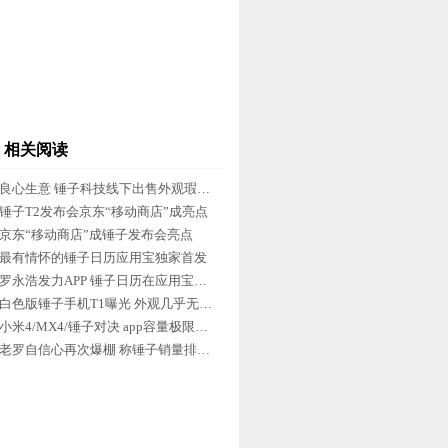
相关阅读
良心生意 锤子科技线下出售外观瑕疵机
锤子T2发布会京东“移动商店”成亮点
京东“移动商店”成锤子发布会亮点
最有情怀的锤子日历应用宝独家首发
罗永浩发力APP 锤子日历在应用宝首发
白色版锤子手机T1曝光 外观几乎无改变
小米4/MX4/锤子对决 app容量极限测试
老罗自信心再次爆棚 称锤子销量排第二