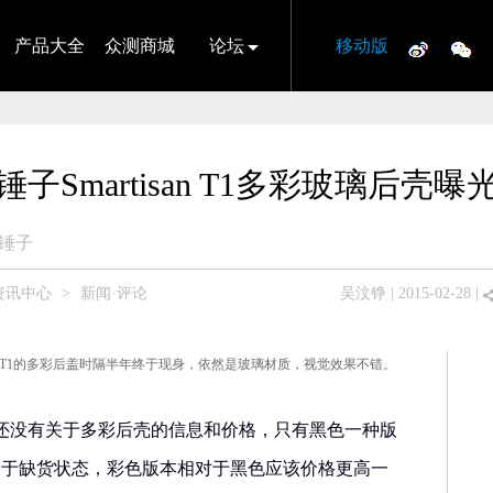
产品大全
众测商城
论坛
移动版
锤子Smartisan T1多彩玻璃后壳曝
锤子
资讯中心
>
新闻·评论
吴汶铮
| 2015-02-28 |
T1的多彩后盖时隔半年终于现身，依然是玻璃材质，视觉效果不错。
还没有关于多彩后壳的信息和价格，只有黑色一种版
前处于缺货状态，彩色版本相对于黑色应该价格更高一