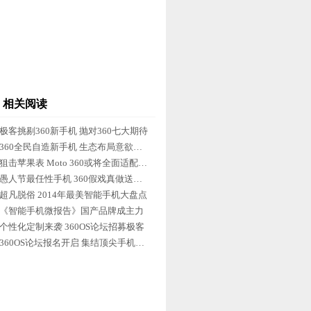
相关阅读
极客挑剔360新手机 抛对360七大期待
360全民自造新手机 生态布局意欲何为
狙击苹果表 Moto 360或将全面适配iOS
愚人节最任性手机 360假戏真做送福利
超凡脱俗 2014年最美智能手机大盘点
《智能手机微报告》国产品牌成主力
个性化定制来袭 360OS论坛招募极客
360OS论坛报名开启 集结顶尖手机极客