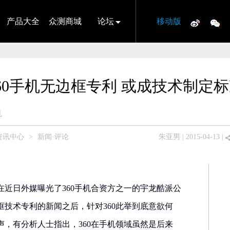
产品大全
众测商城
论坛
移动版
60手机无边框专利 或成技术制定
机
资讯中心
>
新闻·评论
朱亚男
| 2015-04-13 |
在近日外媒曝光了360手机合资方之一的宇龙酷派公
框技术专利的新闻之后，针对360此举到底意欲何
声，有分析人士指出，360在手机领域虽然是后来