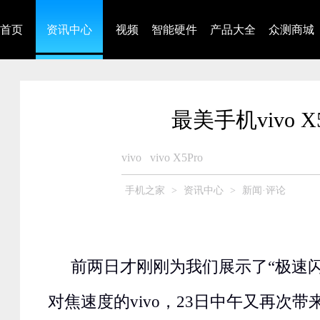
首页
资讯中心
视频
智能硬件
产品大全
众测商城
最美手机vivo 
vivo
vivo X5Pro
手机之家
>
资讯中心
>
新闻·评论
前两日才刚刚为我们展示了“极速
对焦速度的vivo，23日中午又再次